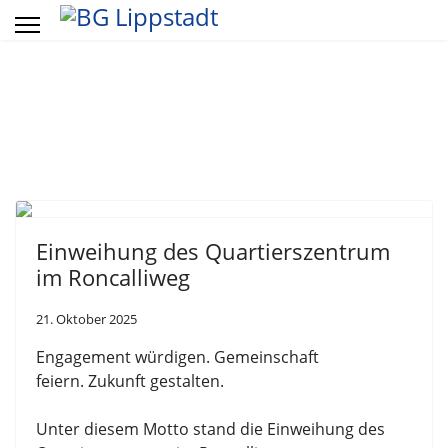
Vorheriges
Vorheriger
Näch
Näch
Jahr
Monat
Mon
Jahr
Einweihung des Quartierszentrum
im Roncalliweg
21. Oktober 2025
Engagement würdigen. Gemeinschaft
feiern. Zukunft gestalten.
Unter diesem Motto stand die Einweihung des