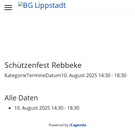
Vorheriges
Vorheriger
Näch
Näch
Jahr
Monat
Mon
Jahr
Schützenfest Rebbeke
Kategorie
Termine
Datum
10. August 2025
14:30
-
18:30
Alle Daten
10. August 2025
14:30 - 18:30
Powered by
iCagenda