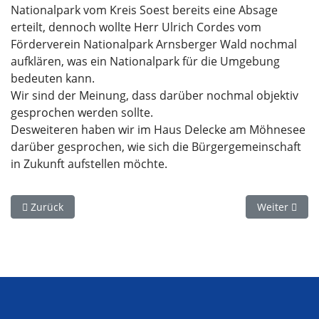
Nationalpark vom Kreis Soest bereits eine Absage
erteilt, dennoch wollte Herr Ulrich Cordes vom
Förderverein Nationalpark Arnsberger Wald nochmal
aufklären, was ein Nationalpark für die Umgebung
bedeuten kann.
Wir sind der Meinung, dass darüber nochmal objektiv
gesprochen werden sollte.
Desweiteren haben wir im Haus Delecke am Möhnesee
darüber gesprochen, wie sich die Bürgergemeinschaft
in Zukunft aufstellen möchte.
Vorheriger Beitrag: Antrag für den Feuerwehrausschuss am 0
Nächster Bei
Zurück
Weiter