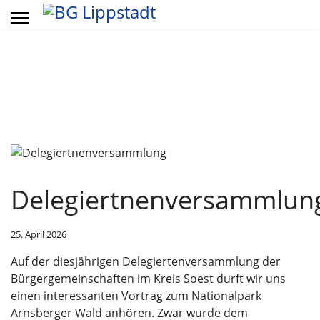
Vorheriges
Vorheriger
Näch
Näch
Jahr
Monat
Mon
Jahr
Delegiertnenversammlun
25. April 2026
Auf der diesjährigen Delegiertenversammlung der
Bürgergemeinschaften im Kreis Soest durft wir uns
einen interessanten Vortrag zum Nationalpark
Arnsberger Wald anhören. Zwar wurde dem