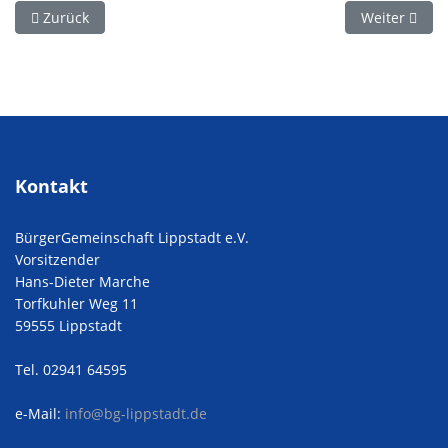
Vorheriger Beitrag: Nun ist es endlich raus…
Nächster Bei
Zurück
Weiter
Kontakt
BürgerGemeinschaft Lippstadt e.V.
Vorsitzender
Hans-Dieter Marche
Torfkuhler Weg 11
59555 Lippstadt
Tel. 02941 64595
e-Mail:
info@bg-lippstadt.de