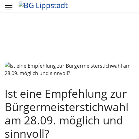
Vorheriges
Vorheriger
Näch
Näch
Jahr
Monat
Mon
Jahr
Ist eine Empfehlung zur
Bürgermeisterstichwahl
am 28.09. möglich und
sinnvoll?