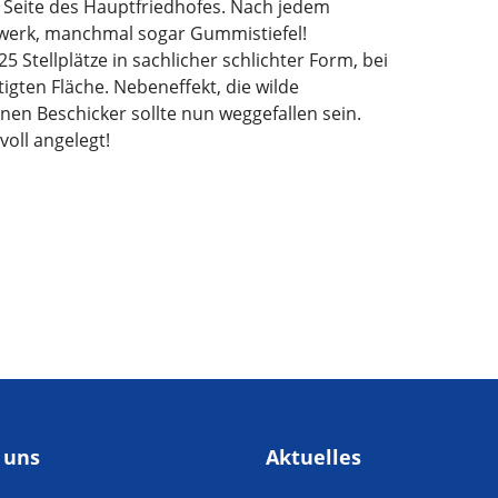
n Seite des Hauptfriedhofes. Nach jedem
erk, manchmal sogar Gummistiefel!
5 Stellplätze in sachlicher schlichter Form, bei
igten Fläche. Nebeneffekt, die wilde
en Beschicker sollte nun weggefallen sein.
voll angelegt!
esdienstbesprechung der Freiwilligen Feuerwehr Lippstadt
 uns
Aktuelles