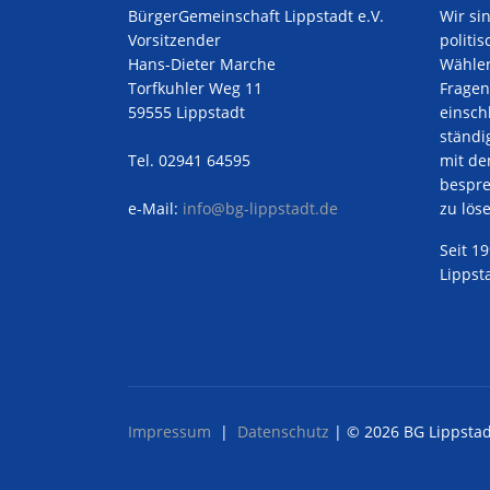
BürgerGemeinschaft Lippstadt e.V.
Wir si
Vorsitzender
politi
Hans-Dieter Marche
Wähler
Torfkuhler Weg 11
Fragen
59555 Lippstadt
einschl
ständi
Tel. 02941 64595
mit de
bespre
e-Mail:
info@bg-lippstadt.de
zu lös
Seit 1
Lippsta
Impressum
|
Datenschutz
| © 2026 BG Lippstad