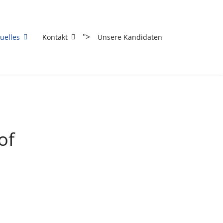
Vorheriges
Vorheriger
Nächstes
Nächstes
Jahr
Monat
Monat
Jahr
">
uelles
Kontakt
Unsere Kandidaten
of