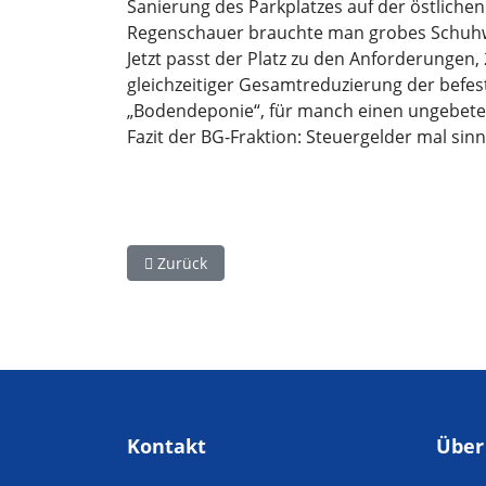
Sanierung des Parkplatzes auf der östliche
Regenschauer brauchte man grobes Schuhw
Jetzt passt der Platz zu den Anforderungen, 2
gleichzeitiger Gesamtreduzierung der befest
„Bodendeponie“, für manch einen ungebeten
Fazit der BG-Fraktion: Steuergelder mal sinn
Vorheriger Beitrag: Arbeitsbesuch in der Jahr
Zurück
Kontakt
Über