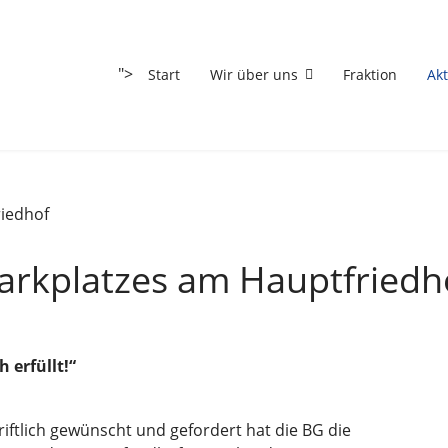
">
Start
Wir über uns
Fraktion
Akt
Parkplatzes am Hauptfriedh
 erfüllt!“
ftlich gewünscht und gefordert hat die BG die