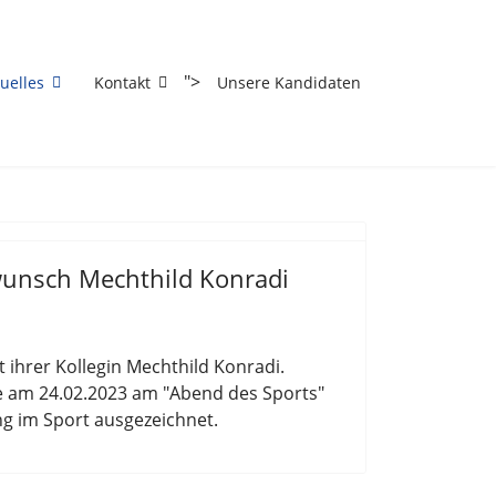
Vorheriges
Vorheriger
Nächstes
Nächstes
Jahr
Monat
Monat
Jahr
">
uelles
Kontakt
Unsere Kandidaten
wunsch Mechthild Konradi
t ihrer Kollegin Mechthild Konradi.
 am 24.02.2023 am "Abend des Sports"
ung im Sport ausgezeichnet.