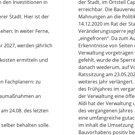
 den Investitionen in
der Stadt
,
im Ortsteil Ca
erreichbar
.
Die Bauverw
er Stadt. Hier ist der
Mah
nungen
an die
Politi
14.12.2020 im Rat der Sta
ehen: In weiter Ferne,
Veränderungssperre
jeg
„eingefroren“
. Da zum Au
hr 2027, werden jährlich
Erkenntnisse
von Seiten 
Verwaltung vorgetragen
ekosten ermitteln und
gefehlt
, wurde die
Sperr
danach
wiederum
,
auf V
Ratssitzung am 23.05.202
en Fachplanern: zu
weiteres Jahr verlängert
.
des Frühjahres im verga
h Baumaßnahmen an
der Verwaltung
eine öff
Aldi hat de
r Verwaltung 
am 24.08. des letzten
des vergangenen Jahres
ein
e
umfangreiche gutac
selber behalten solle.
im Inhalt
die Umsetzung
Bauvorhabens positiv be