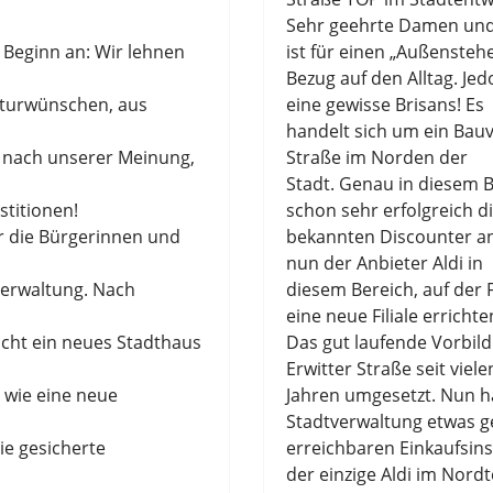
Sehr geehrte
Damen und
 Beginn an: Wir lehnen
ist
für einen
„
Außensteh
Bezug auf den Alltag. Je
kturwünschen, aus
eine gewisse Brisans
!
Es
handelt sich um ein Bau
 nach unserer Meinung,
Straße im Nor
d
en
der
Stadt.
Genau in dies
em
stitionen!
schon sehr erfolgreich d
ür die Bürgerinnen und
bekannten
Discounter
a
nun
der
Anb
ie
ter
Aldi
in
verwaltung. Nach
diesem B
e
reich
, auf der
eine
neue
Filiale
errichte
icht ein neues Stadthaus
Das gut laufende Vorbild 
Erwitter Straße
seit vi
e
le
 wie eine neue
Jahren umges
e
tzt.
Nun ha
Stad
t
verwaltung etwas g
e gesicherte
erreichbare
n Einkaufsins
der
einzige
Aldi
im Nordte