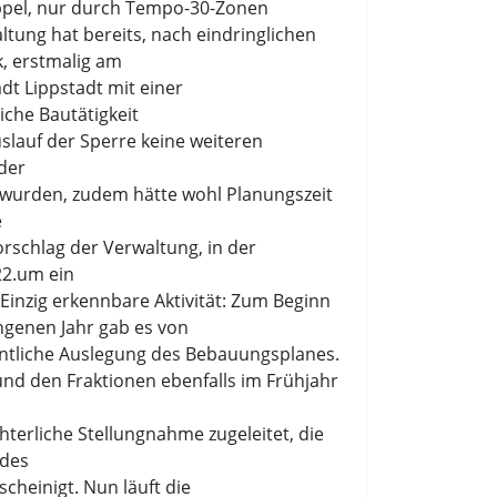
ppel
,
nur
durch Tempo
-
30
-
Zonen
altung
hat bereits
, nach eindringlichen
k
,
erstmalig
am
dt Lippstadt mit einer
liche Bautätigkeit
slauf der Sperre keine weiteren
der
 wurden,
zudem
hätte
wohl
Planungszeit
e
orschlag der Verwaltung
,
in der
2.
um ein
Einzig erkennbare
Aktivität
: Z
um Beginn
ngenen Jahr
gab es
von
entliche Auslegung
des B
ebau
ungsplanes
.
und de
n Fraktionen
ebenfalls im Frühjahr
ht
er
liche Stellungnahme zugeleitet
, die
 des
scheinigt.
Nun läuft die