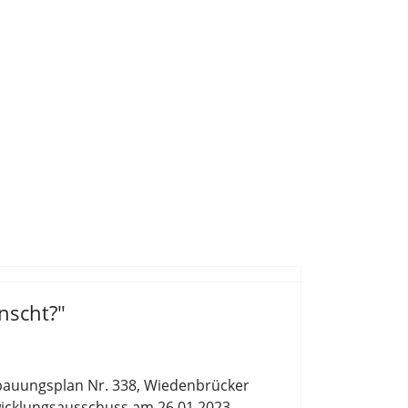
nscht?"
bauungsplan Nr
.
338, Wiedenbrücker
icklungsausschuss am 26.01.2023