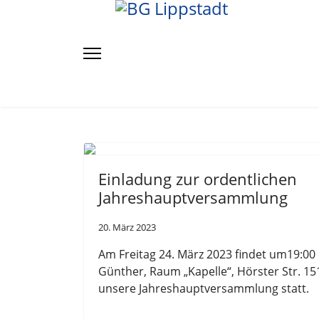
Einladung zur ordentlichen
Jahreshauptversammlung
20. März 2023
Am
Freitag
2
4
.
März
20
2
3 findet um
1
9:
0
0
Günther
,
Raum „Kapelle“
,
Hörster Str. 15
unsere Jahreshauptversammlung statt.