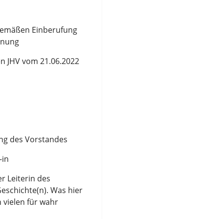
gemäßen Einberufung
dnung
n J
HV
vom
21
.0
6
.202
2
ung des Vorstan
des
-
in
r Leiterin des
eschichte(n). Was hier
 vielen für wahr