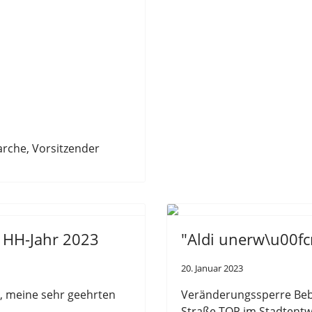
arche,
Vorsitzender
 HH-Jahr 2023
"Aldi unerw\u00fc
20. Januar 2023
, meine sehr geehrten
Veränderungssperre
Be
Straße
TOP
im Stadtentw