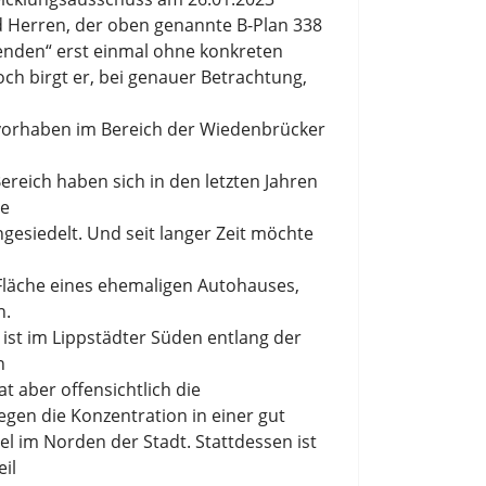
 Herren
,
der oben genannte B
-
Plan 338
enden
“
e
r
s
t einmal oh
ne
konkreten
doch
birgt
er
,
bei
genauer
Betrachtung
,
vorhaben im B
e
reich der Wiedenbrücker
B
e
reich haben sich in den letz
t
e
n Jahren
ie
ngesiedelt
. Und
seit langer
Z
eit
möchte
 Fläche eines ehemaligen Autohauses,
n
.
ist im Lippst
ä
dter Süden entlang der
n
t aber offe
nsichtlich die
e
gen
die Konzentration
in einer
gut
el
im Norden der Stadt. Stattdessen ist
il