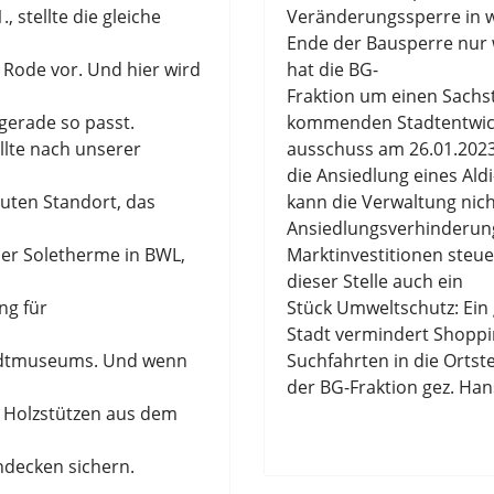
 stellte die gleiche
Veränderungssperre
in 
Ende der
B
au
sperre nur
Rode vor. Und hier wird
hat die BG
-
Fraktion um einen Sachs
gerade so passt.
kommenden Stadtentwic
ollte nach unserer
ausschuss
am 26.01
.202
die
Ansiedlung eines Aldi
uten Standort, das
kann die Verwaltung
nic
Ansiedlungsv
erhinderu
er Soletherme in BWL,
Marktinvestitionen steue
dieser Stelle auch ein
ng für
Stück Umweltschutz: Ein
,
Stadt vermindert Shopp
adtmuseums. Und wenn
Suc
hfa
hrten in die Or
t
s
te
der
BG
-
Fraktion
gez.
Han
n Holzstützen aus dem
ndecken sichern.