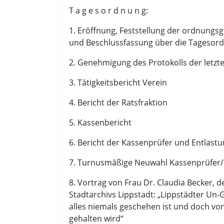
T
a
g
e
s
o
r
d
n
u
n
g:
1.
Eröffnung, Feststel
lung der ordnungs
und Beschlussfassung über die Tagesor
2.
Genehmigung des Protokolls der letzte
3.
Tätigkeitsbericht Verein
4.
Bericht der Ratsfraktion
5.
Kassenbericht
6.
Bericht der Kassenprüfer und Entlast
7.
Turnusmäßige Neuwahl Kassenprüfer/
8.
Vortrag von
Frau Dr. Claudia Becker, de
Stadtarchivs
Lippstadt:
„Lippstädter Un
-
G
alles niemals geschehen
i
st
und doch
von
gehalten wird“